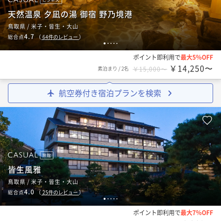
天然温泉 夕凪の湯 御宿 野乃境港
鳥取県 / 米子・皆生・大山
4.7
総合点
（
64
件のレビュー
）
1
2
3
4
5
ポイント即利用で
最大5％OFF
￥14,250〜
素泊まり
/
2名
￥15,000〜
航空券付き宿泊プランを検索
旅館
皆生風雅
鳥取県 / 米子・皆生・大山
4.0
総合点
（
25
件のレビュー
）
1
2
3
4
5
ポイント即利用で
最大7％OFF