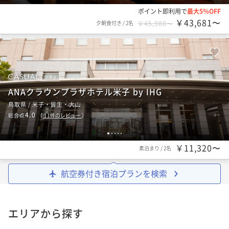
ポイント即利用で
最大5％OFF
￥43,681〜
夕朝食付き
/
2名
￥45,980〜
シティ
ANAクラウンプラザホテル米子 by IHG
鳥取県 / 米子・皆生・大山
4.0
総合点
（
11
件のレビュー
）
1
2
3
4
5
￥11,320〜
素泊まり
/
2名
航空券付き宿泊プランを検索
エリアから探す