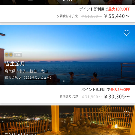
1
2
3
4
5
ポイント即利用で
最大10％OFF
￥55,440〜
夕朝食付き
/
2名
￥61,600〜
旅館
皆生游月
鳥取県 / 米子・皆生・大山
4.5
総合点
（
155
件のレビュー
）
1
2
3
4
5
ポイント即利用で
最大5％OFF
￥30,305〜
素泊まり
/
2名
￥31,900〜
ビジネス