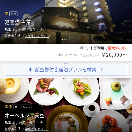
旅館
湯喜望 白扇
鳥取県 / 米子・皆生・大山
4.6
総合点
（
124
件のレビュー
）
1
2
3
4
5
ポイント即利用で
最大5％OFF
￥20,900〜
素泊まり
/
2名
￥22,000〜
航空券付き宿泊プランを検索
オーベルジュ
オーベルジュ天空
鳥取県 / 米子・皆生・大山
4.7
総合点
（
40
件のレビュー
）