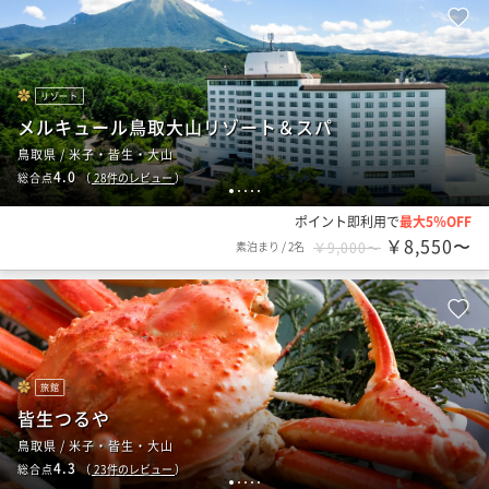
リゾート
メルキュール鳥取大山リゾート＆スパ
鳥取県 / 米子・皆生・大山
4.0
総合点
（
28
件のレビュー
）
1
2
3
4
5
ポイント即利用で
最大5％OFF
￥8,550〜
素泊まり
/
2名
￥9,000〜
旅館
皆生つるや
鳥取県 / 米子・皆生・大山
4.3
総合点
（
23
件のレビュー
）
1
2
3
4
5