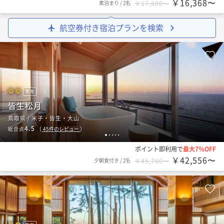
￥16,368〜
素泊まり
/
2名
￥17,600〜
航空券付き宿泊プランを検索
旅館
皆生松月
鳥取県 / 米子・皆生・大山
4.5
総合点
（
45
件のレビュー
）
1
2
3
4
5
ポイント即利用で
最大7％OFF
￥42,556〜
夕朝食付き
/
2名
￥45,760〜