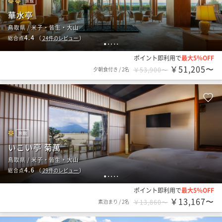
旅館
華水亭
鳥取県 / 米子・皆生・大山
4.4
総合点
（
24
件のレビュー
）
1
2
3
4
5
ポイント即利用で
最大5％OFF
￥51,205〜
夕朝食付き
/
2名
￥53,900〜
旅館
いこい亭 菊萬
鳥取県 / 米子・皆生・大山
4.6
総合点
（
29
件のレビュー
）
1
2
3
4
5
ポイント即利用で
最大5％OFF
￥13,167〜
素泊まり
/
2名
￥13,860〜