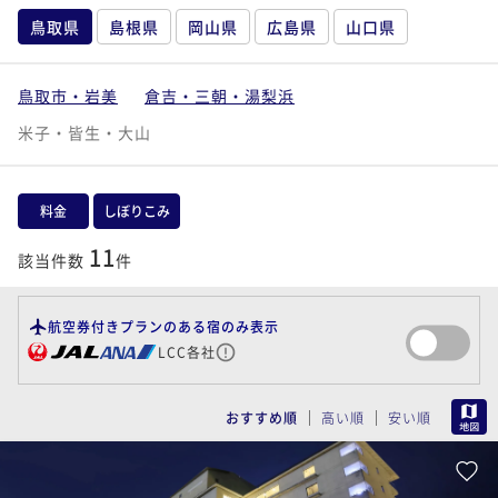
鳥取県
島根県
岡山県
広島県
山口県
鳥取市・岩美
倉吉・三朝・湯梨浜
米子・皆生・大山
料金
しぼりこみ
11
該当件数
件
航空券付きプランのある宿のみ表示
LCC各社
MAP
おすすめ順
高い順
安い順