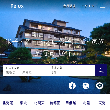
会員登録
ログイン
米子・皆生・大山の子連れ・家族
旅行向けの宿
利用人数
日程を入力
2
名
未指定
−
未指定
北海道
東北
北関東
首都圏
甲信越
北陸
東海