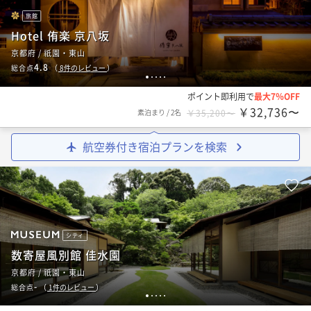
旅館
Hotel 侑楽 京八坂
京都府 / 祇園・東山
4.8
総合点
（
8
件のレビュー
）
1
2
3
4
5
ポイント即利用で
最大7％OFF
￥32,736〜
素泊まり
/
2名
￥35,200〜
航空券付き宿泊プランを検索
シティ
数寄屋風別館 佳水園
京都府 / 祇園・東山
-
総合点
（
1
件のレビュー
）
1
2
3
4
5