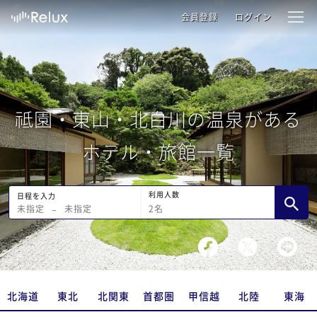
会員登録
ログイン
祗園・東山・北白川の温泉がある
ホテル・旅館一覧
利用人数
日程を入力
2
名
未指定
−
未指定
北海道
東北
北関東
首都圏
甲信越
北陸
東海