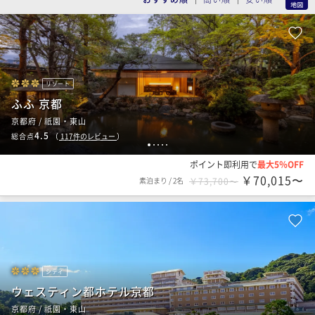
リゾート
ふふ 京都
京都府 / 祇園・東山
4.5
総合点
（
117
件のレビュー
）
1
2
3
4
5
ポイント即利用で
最大5％OFF
￥70,015〜
素泊まり
/
2名
￥73,700〜
シティ
ウェスティン都ホテル京都
京都府 / 祇園・東山