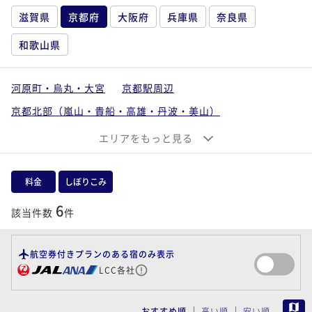
滋賀県
京都府
大阪府
兵庫県
奈良県
和歌山県
河原町・烏丸・大宮
京都駅周辺
京都北部（嵐山・貴船・高雄・丹波・美山）
祗園・東山・北白川
京都南部（宇治・長岡京・山崎）
エリアをもっと見る
舞鶴・天橋立・丹後・福知山
料金
しぼりこみ
6
該当件数
件
航空券付きプランのある宿のみ表示
LCC各社
MAP
おすすめ順
高い順
安い順