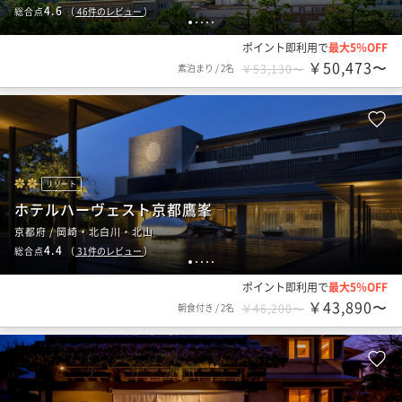
4.6
総合点
（
46
件のレビュー
）
1
2
3
4
5
ポイント即利用で
最大5％OFF
￥50,473〜
素泊まり
/
2名
￥53,130〜
リゾート
ホテルハーヴェスト京都鷹峯
京都府 / 岡崎・北白川・北山
4.4
総合点
（
31
件のレビュー
）
1
2
3
4
5
ポイント即利用で
最大5％OFF
￥43,890〜
朝食付き
/
2名
￥46,200〜