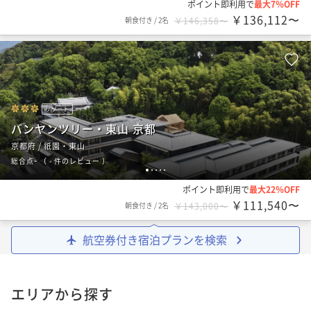
ポイント即利用で
最大7％OFF
￥136,112〜
朝食付き
/
2名
￥146,358〜
リゾート
バンヤンツリー・東山 京都
京都府 / 祇園・東山
-
総合点
（
- 件のレビュー
）
1
2
3
4
5
ポイント即利用で
最大22％OFF
￥111,540〜
朝食付き
/
2名
￥143,000〜
航空券付き宿泊プランを検索
エリアから探す