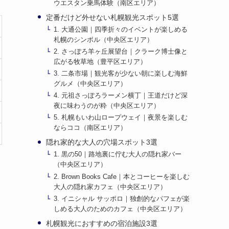
ウエスタン乗馬体験（南区エリア）
定番だけど外せない札幌観光スポット5選
1. 大通公園｜四季折々のイベントが楽しめる
札幌のシンボル（中央区エリア）
2. さっぽろ羊ヶ丘展望台｜クラーク博士像と
広がる牧草地（豊平区エリア）
3. 二条市場｜観光客が少ない朝に楽しむ海鮮
グルメ（中央区エリア）
4. 元祖さっぽろラーメン横丁｜王道だけど深
夜に味わうのが粋（中央区エリア）
5. 札幌もいわ山ロープウェイ｜夜景を楽しむ
ならココ（南区エリア）
隠れ家的な大人の穴場スポット3選
1. 黒の50｜路地裏に佇む大人の隠れ家バー
（中央区エリア）
2. Brown Books Cafe｜本とコーヒーを楽しむ
大人の隠れ家カフェ（中央区エリア）
3. イニシャル サッポロ｜独創的なパフェが楽
しめる大人のためのカフェ（中央区エリア）
札幌観光におすすめの宿泊施設3選