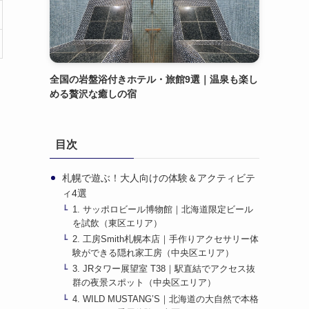
全国の岩盤浴付きホテル・旅館9選｜温泉も楽し
める贅沢な癒しの宿
目次
札幌で遊ぶ！大人向けの体験＆アクティビテ
ィ4選
1. サッポロビール博物館｜北海道限定ビール
を試飲（東区エリア）
2. 工房Smith札幌本店｜手作りアクセサリー体
験ができる隠れ家工房（中央区エリア）
3. JRタワー展望室 T38｜駅直結でアクセス抜
群の夜景スポット（中央区エリア）
4. WILD MUSTANG’S｜北海道の大自然で本格