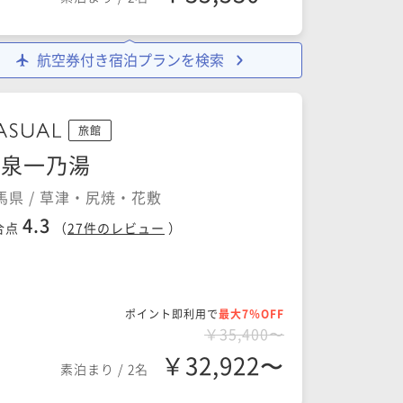
航空券付き宿泊プランを検索
旅館
源泉一乃湯
馬県 / 草津・尻焼・花敷
4.3
合点
（
27
件のレビュー
）
ポイント即利用で
最大7％OFF
￥35,400〜
￥32,922〜
素泊まり
/
2名