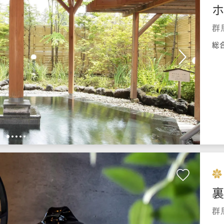
群
総
1
2
3
4
5
裏
群