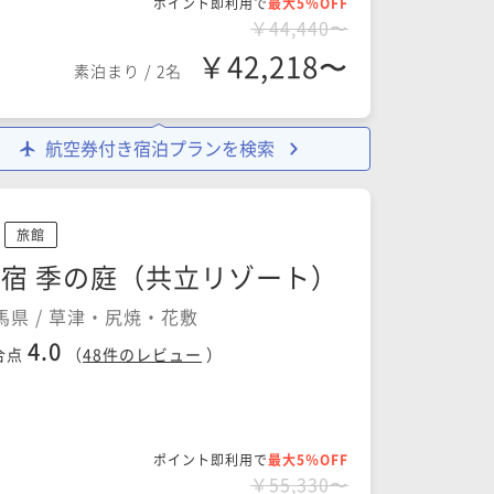
ポイント即利用で
最大5％OFF
￥44,440〜
￥42,218〜
素泊まり
/
2名
航空券付き宿泊プランを検索
旅館
宿 季の庭（共立リゾート）
馬県 / 草津・尻焼・花敷
4.0
合点
（
48
件のレビュー
）
ポイント即利用で
最大5％OFF
￥55,330〜