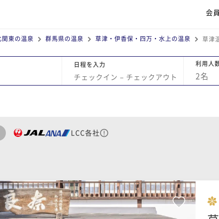
会
北関東の温泉
群馬県の温泉
草津・伊香保・四万・水上の温泉
草津
利用人
日程を入力
2
名
チェックイン
−
チェックアウト
LCC各社