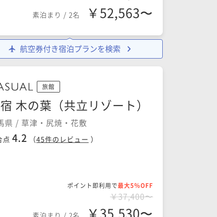
￥52,563〜
素泊まり
/
2名
航空券付き宿泊プランを検索
旅館
宿 木の葉（共立リゾート）
馬県 / 草津・尻焼・花敷
4.2
合点
（
45
件のレビュー
）
ポイント即利用で
最大5％OFF
￥37,400〜
￥35,530〜
素泊まり
/
2名