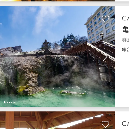
亀
群
総
1
2
3
4
5