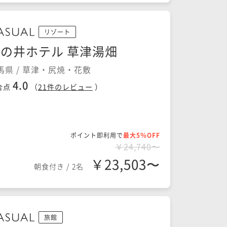
リゾート
の井ホテル 草津湯畑
馬県 / 草津・尻焼・花敷
4.0
合点
（
21
件のレビュー
）
ポイント即利用で
最大5％OFF
￥24,740〜
￥23,503〜
朝食付き
/
2名
旅館