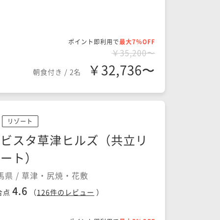
ポイント即利用で
最大7％OFF
￥35,200〜
￥32,736〜
朝食付き
/
2名
リゾート
ラビスタ草津ヒルズ（共立リ
ゾート）
馬県 / 草津・尻焼・花敷
4.6
合点
（
126
件のレビュー
）