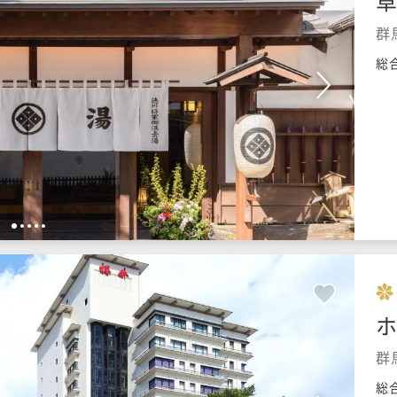
草
群
総
1
2
3
4
5
群
総