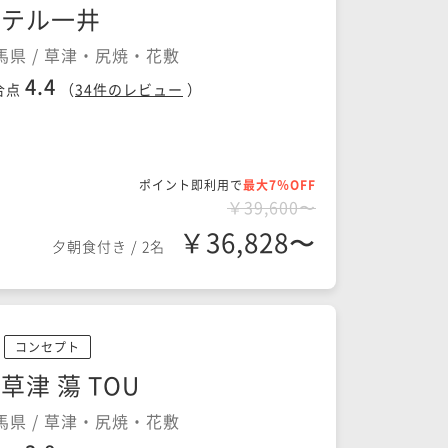
ホテル一井
馬県 / 草津・尻焼・花敷
4.4
合点
（
34
件のレビュー
）
ポイント即利用で
最大7％OFF
￥39,600〜
￥36,828〜
夕朝食付き
/
2名
コンセプト
草津 蕩 TOU
馬県 / 草津・尻焼・花敷