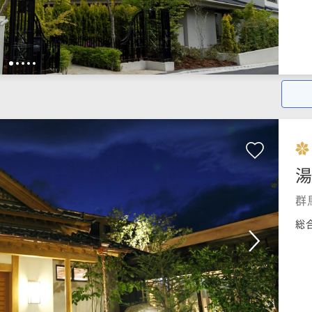
1
2
3
4
5
湯
群
総