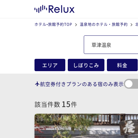
ホテル•旅館予約TOP
温泉地のホテル・旅館予約
エリア
しぼりこみ
料金
航空券付きプランのある宿のみ表示
15
該当件数
件