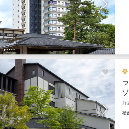
1
2
3
4
5
群
総