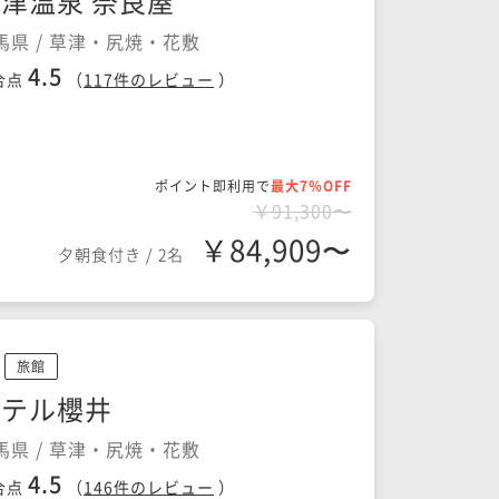
津温泉 奈良屋
馬県 / 草津・尻焼・花敷
4.5
合点
（
117
件のレビュー
）
ポイント即利用で
最大7％OFF
￥91,300〜
￥84,909〜
夕朝食付き
/
2名
旅館
ホテル櫻井
馬県 / 草津・尻焼・花敷
4.5
合点
（
146
件のレビュー
）