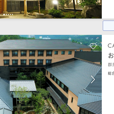
1
2
3
4
5
お
群
総