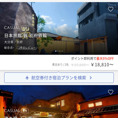
旅館
日本旅館 器 別府鉄輪
大分県 / 別府
-
総合点
（
1
件のレビュー
）
1
2
3
4
5
ポイント即利用で
最大5％OFF
￥18,810〜
素泊まり
/
2名
￥19,800〜
航空券付き宿泊プランを検索
旅館