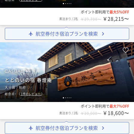
1
2
3
4
5
ポイント即利用で
最大5％OFF
￥28,215〜
素泊まり
/
2名
￥29,700〜
航空券付き宿泊プランを検索
旅館
ととのいの宿 春燈庵
大分県 / 別府
-
総合点
（
1
件のレビュー
）
1
2
3
4
5
ポイント即利用で
最大7％OFF
￥18,600〜
素泊まり
/
2名
￥20,000〜
航空券付き宿泊プランを検索