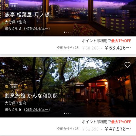
旅館
旅亭 松葉屋-月ノ想-
大分県 / 別府
4.3
総合点
（
47
件のレビュー
）
1
2
3
4
5
ポイント即利用で
最大7％OFF
￥63,426〜
夕朝食付き
/
2名
￥68,200〜
旅館
割烹旅館 かんな和別邸
大分県 / 別府
4.6
総合点
（
26
件のレビュー
）
1
2
3
4
5
ポイント即利用で
最大7％OFF
￥47,978〜
夕朝食付き
/
2名
￥51,590〜