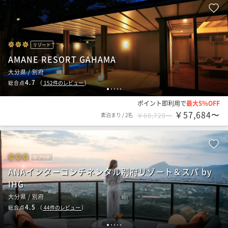
リゾート
AMANE RESORT GAHAMA
大分県 / 別府
4.7
総合点
（
152
件のレビュー
）
1
2
3
4
5
ポイント即利用で
最大5％OFF
￥57,684〜
素泊まり
/
2名
￥60,720〜
リゾート
ANAインターコンチネンタル別府リゾート＆スパ by
IHG
大分県 / 別府
4.5
総合点
（
44
件のレビュー
）
1
2
3
4
5