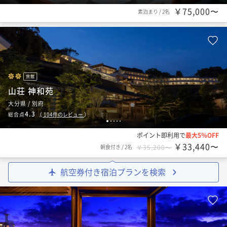
￥75,000〜
素泊まり
/
2名
旅館
山荘 神和苑
大分県 / 別府
4.3
総合点
（
104
件のレビュー
）
1
2
3
4
5
ポイント即利用で
最大5％OFF
￥33,440〜
朝食付き
/
2名
￥35,200〜
航空券付き宿泊プランを検索