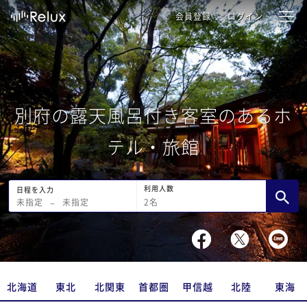
会員登録
ログイン
別府の露天風呂付き客室のあるホ
テル・旅館
利用人数
日程を入力
2
名
未指定
−
未指定
北海道
東北
北関東
首都圏
甲信越
北陸
東海