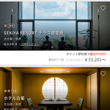
旅館
SEKIYA RESORT テラス御堂原
大分県 / 別府
4.4
総合点
（
36
件のレビュー
）
1
2
3
4
5
ポイント即利用で
最大7％OFF
￥33,201〜
素泊まり
/
2名
￥35,700〜
旅館
ホテル白菊
大分県 / 別府
4.5
総合点
（
76
件のレビュー
）