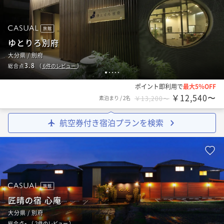
旅館
ゆとりろ別府
大分県 / 別府
3.8
総合点
（
6
件のレビュー
）
1
2
3
4
5
ポイント即利用で
最大5％OFF
￥12,540〜
素泊まり
/
2名
￥13,200〜
航空券付き宿泊プランを検索
旅館
匠晴の宿 心庵
大分県 / 別府
-
総合点
（
2
件のレビュー
）