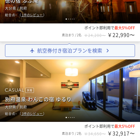
徳の宿 ふぶ庵
大分県 / 別府
-
総合点
（
1
件のレビュー
）
1
2
3
4
5
ポイント即利用で
最大5％OFF
￥22,990〜
素泊まり
/
2名
￥24,200〜
航空券付き宿泊プランを検索
旅館
別府温泉 わんこの宿 ゆるり
大分県 / 別府
-
総合点
（
3
件のレビュー
）
1
2
3
4
5
ポイント即利用で
最大5％OFF
￥32,917〜
素泊まり
/
2名
￥34,650〜