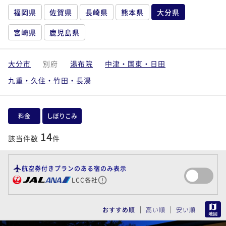
福岡県
佐賀県
長崎県
熊本県
大分県
宮崎県
鹿児島県
大分市
別府
湯布院
中津・国東・日田
九重・久住・竹田・長湯
料金
しぼりこみ
14
該当件数
件
航空券付きプランのある宿のみ表示
LCC各社
MAP
おすすめ順
高い順
安い順