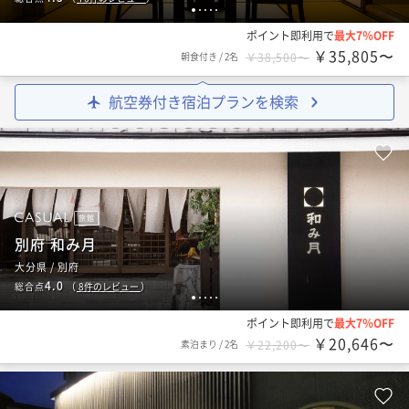
1
2
3
4
5
ポイント即利用で
最大7％OFF
￥35,805〜
朝食付き
/
2名
￥38,500〜
航空券付き宿泊プランを検索
旅館
別府 和み月
大分県 / 別府
4.0
総合点
（
8
件のレビュー
）
1
2
3
4
5
ポイント即利用で
最大7％OFF
￥20,646〜
素泊まり
/
2名
￥22,200〜