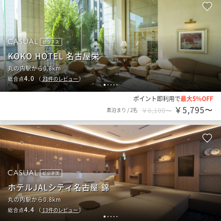
ビジネス
KOKO HOTEL 名古屋栄
丸の内駅から0.8km
4.0
総合点
（
21
件のレビュー
）
1
2
3
4
5
ポイント即利用で
最大5％OFF
￥5,795〜
素泊まり
/
2名
￥6,100〜
ビジネス
ホテルJALシティ名古屋 錦
丸の内駅から0.8km
4.4
総合点
（
13
件のレビュー
）
1
2
3
4
5