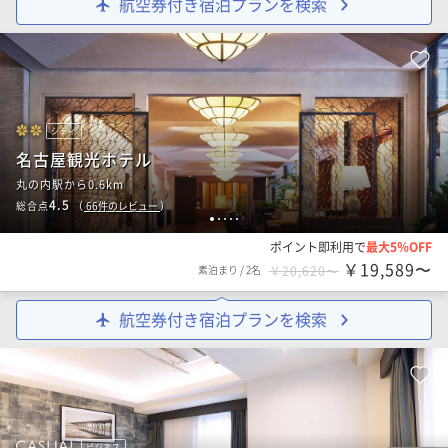
航空券付き宿泊プランを検索
シティ
名古屋観光ホテル
丸の内駅から0.6km
4.5
総合点
（
66
件のレビュー
）
1
2
3
4
5
ポイント即利用で
最大5％OFF
￥19,589〜
素泊まり
/
2名
￥20,620〜
航空券付き宿泊プランを検索
ビジネス