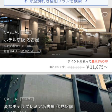
航空券付き宿泊プランを検索
ビジネス
ホテル京阪 名古屋
丸の内駅から0.3km
4.7
総合点
（
25
件のレビュー
）
1
2
3
4
5
ポイント即利用で
最大5％OFF
￥11,875〜
素泊まり
/
2名
￥12,500〜
コンセプト
変なホテルプレミア名古屋 伏見駅前