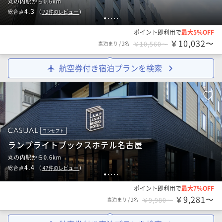
丸の内駅から0.6km
4.3
総合点
（
72
件のレビュー
）
1
2
3
4
5
ポイント即利用で
最大5％OFF
￥10,032〜
素泊まり
/
2名
￥10,560〜
航空券付き宿泊プランを検索
コンセプト
ランプライトブックスホテル名古屋
丸の内駅から0.6km
4.4
総合点
（
47
件のレビュー
）
1
2
3
4
5
ポイント即利用で
最大7％OFF
￥9,281〜
素泊まり
/
2名
￥9,980〜