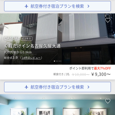
航空券付き宿泊プランを検索
ビジネス
くれたけイン名古屋久屋大通
丸の内駅から0.9km
3.9
総合点
（
14
件のレビュー
）
1
2
3
4
5
ポイント即利用で
最大7％OFF
￥9,300〜
朝食付き
/
2名
￥10,000〜
航空券付き宿泊プランを検索