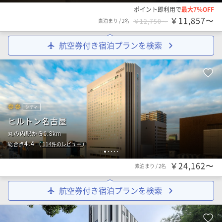
ポイント即利用で
最大7％OFF
￥11,857〜
素泊まり
/
2名
￥12,750〜
航空券付き宿泊プランを検索
シティ
ヒルトン名古屋
丸の内駅から0.8km
4.4
総合点
（
114
件のレビュー
）
1
2
3
4
5
￥24,162〜
素泊まり
/
2名
航空券付き宿泊プランを検索