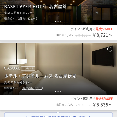
BASE LAYER HOTEL 名古屋錦
丸の内駅から0.2km
-
総合点
（
2
件のレビュー
）
1
2
3
4
5
ポイント即利用で
最大5％OFF
￥8,721〜
素泊まり
/
2名
￥9,180〜
コンセプト
ホテル・アンドルームス 名古屋伏見
丸の内駅から0.3km
4.1
総合点
（
34
件のレビュー
）
1
2
3
4
5
ポイント即利用で
最大5％OFF
￥8,835〜
素泊まり
/
2名
￥9,300〜