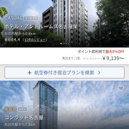
コンセプト
ホテル・アンドルームス名古屋栄
丸の内駅から0.8km
4.4
総合点
（
61
件のレビュー
）
1
2
3
4
5
ポイント即利用で
最大5％OFF
￥9,139〜
素泊まり
/
2名
￥9,620〜
航空券付き宿泊プランを検索
シティ
コンラッド名古屋
丸の内駅から0.8km