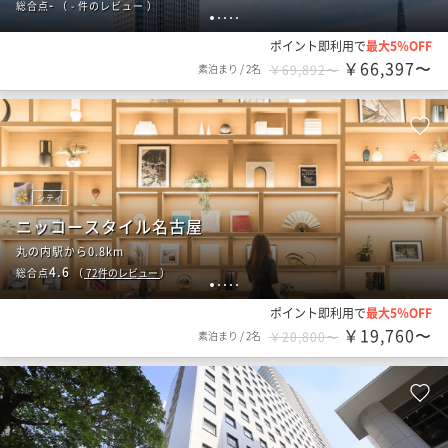
-
総合点
（
- 件のレビュー
）
1
2
3
4
5
ポイント即利用で
最大5％OFF
￥66,397〜
素泊まり
/
2名
￥69,892〜
シティ
ニッコースタイル名古屋
丸の内駅から0.8km
4.6
総合点
（
72
件のレビュー
）
1
2
3
4
5
ポイント即利用で
最大5％OFF
￥19,760〜
素泊まり
/
2名
￥20,800〜