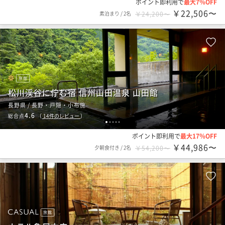
ポイント即利用で
最大7％OFF
￥22,506〜
素泊まり
/
2名
￥24,200〜
旅館
松川渓谷に佇む宿 信州山田温泉 山田館
長野県 / 長野・戸隠・小布施
4.6
総合点
（
14
件のレビュー
）
1
2
3
4
5
ポイント即利用で
最大17％OFF
￥44,986〜
夕朝食付き
/
2名
￥54,200〜
旅館