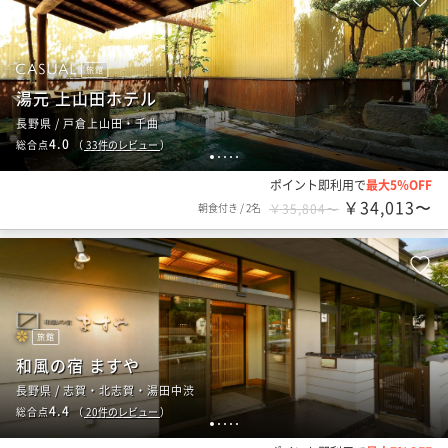
旅館
湯元 上山田ホテル
長野県 / 戸倉上山田・千曲
4.0
総合点
（
33
件のレビュー
）
1
2
3
4
5
ポイント即利用で
最大5％OFF
￥34,013〜
朝食付き
/
2名
￥35,804〜
旅館
和風の宿 ますや
長野県 / 志賀・北志賀・湯田中渋
4.4
総合点
（
20
件のレビュー
）
1
2
3
4
5