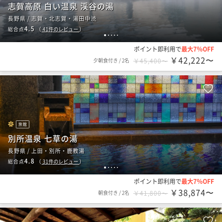
志賀高原 白い温泉 渓谷の湯
長野県 / 志賀・北志賀・湯田中渋
4.5
総合点
（
41
件のレビュー
）
1
2
3
4
5
ポイント即利用で
最大7％OFF
￥42,222〜
夕朝食付き
/
2名
￥45,400〜
旅館
別所温泉 七草の湯
長野県 / 上田・別所・鹿教湯
4.8
総合点
（
31
件のレビュー
）
1
2
3
4
5
ポイント即利用で
最大7％OFF
￥38,874〜
朝食付き
/
2名
￥41,800〜