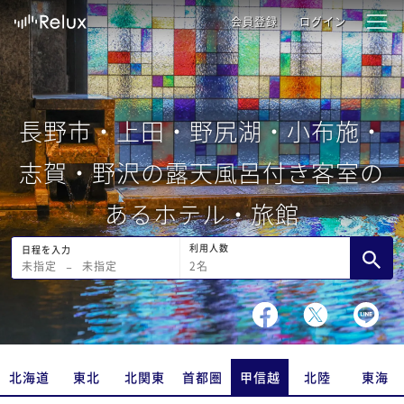
会員登録
ログイン
長野市・上田・野尻湖・小布施・
志賀・野沢の露天風呂付き客室の
あるホテル・旅館
利用人数
日程を入力
2
名
未指定
−
未指定
北海道
東北
北関東
首都圏
甲信越
北陸
東海