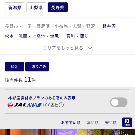
新潟県
山梨県
長野県
長野市・上田・野尻湖・小布施・志賀・野沢
軽井沢
松本・浅間・上高地・塩尻
蓼科・諏訪
白馬・大町・安曇野
昼神・飯田・下伊那
エリアをもっと見る
料金
しぼりこみ
11
該当件数
件
航空券付きプランのある宿のみ表示
LCC各社
MAP
おすすめ順
高い順
安い順