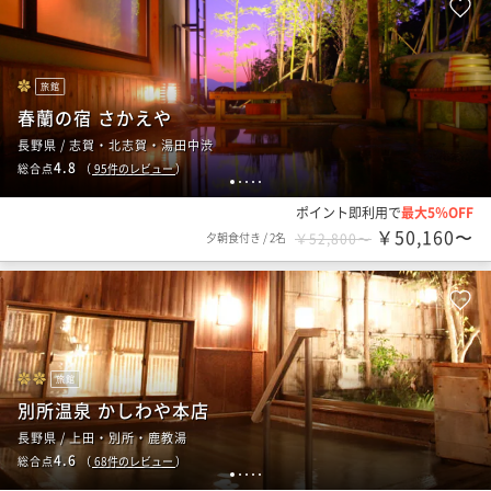
旅館
春蘭の宿 さかえや
長野県 / 志賀・北志賀・湯田中渋
4.8
総合点
（
95
件のレビュー
）
1
2
3
4
5
ポイント即利用で
最大5％OFF
￥50,160〜
夕朝食付き
/
2名
￥52,800〜
旅館
別所温泉 かしわや本店
長野県 / 上田・別所・鹿教湯
4.6
総合点
（
68
件のレビュー
）
1
2
3
4
5