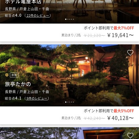
ホテル亀屋本店
長野県 / 戸倉上山田・千曲
4.0
総合点
（
22
件のレビュー
）
1
2
3
4
5
ポイント即利用で
最大7％OFF
￥19,641〜
素泊まり
/
2名
￥21,120〜
旅館
旅亭たかの
長野県 / 戸倉上山田・千曲
4.1
総合点
（
9
件のレビュー
）
1
2
3
4
5
ポイント即利用で
最大5％OFF
￥40,128〜
素泊まり
/
2名
￥42,240〜