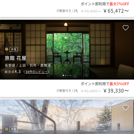
ポイント即利用で
最大7％OFF
￥65,472〜
夕朝食付き
/
2名
￥70,400〜
旅館
旅館 花屋
長野県 / 上田・別所・鹿教湯
4.3
総合点
（
84
件のレビュー
）
1
2
3
4
5
ポイント即利用で
最大5％OFF
￥39,330〜
夕朝食付き
/
2名
￥41,400〜
旅館