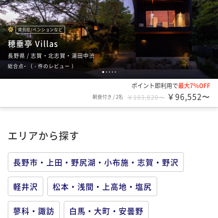
貸別荘/ペンションなど
穂垂亭 Villas
長野県 / 志賀・北志賀・湯田中渋
-
総合点
（
- 件のレビュー
）
1
2
3
4
5
ポイント即利用で
最大7％OFF
￥96,552〜
朝食付き
/
2名
￥103,820〜
エリアから探す
長野市・上田・野尻湖・小布施・志賀・野沢
軽井沢
松本・浅間・上高地・塩尻
蓼科・諏訪
白馬・大町・安曇野