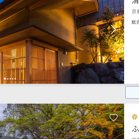
京
総
1
2
3
4
5
ふ