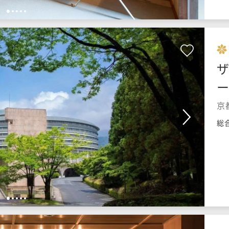
1
2
3
4
5
ザ
京
総
1
2
3
4
5