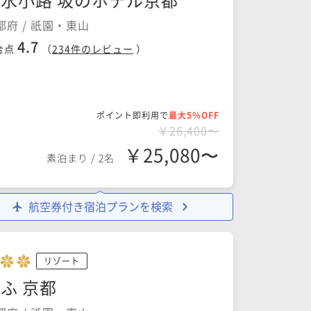
都府 / 祇園・東山
4.7
合点
（
234
件のレビュー
）
ポイント即利用で
最大5％OFF
￥26,400〜
￥25,080〜
素泊まり
/
2名
航空券付き宿泊プランを検索
リゾート
ふ 京都