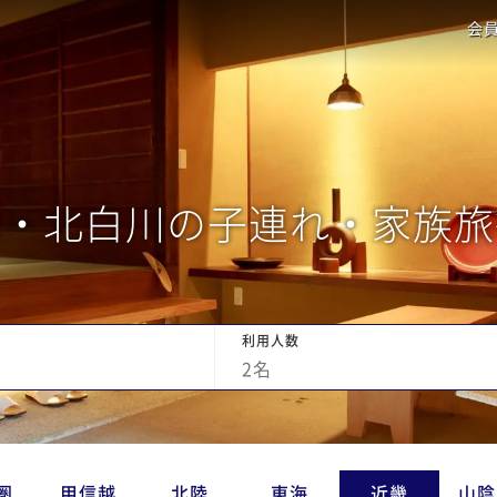
会
山・北白川の子連れ・家族旅
利用人数
2
名
圏
甲信越
北陸
東海
近畿
山陰