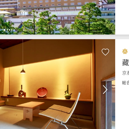
1
2
3
4
5
藏
京
総