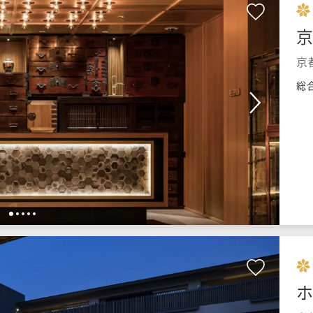
京
総
1
2
3
4
5