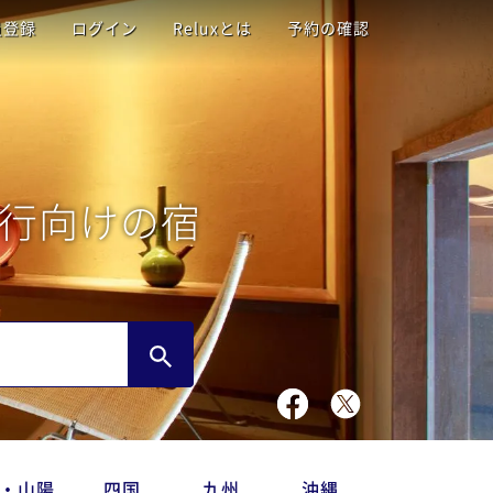
員登録
ログイン
Reluxとは
予約の確認
行向けの宿
・山陽
四国
九州
沖縄