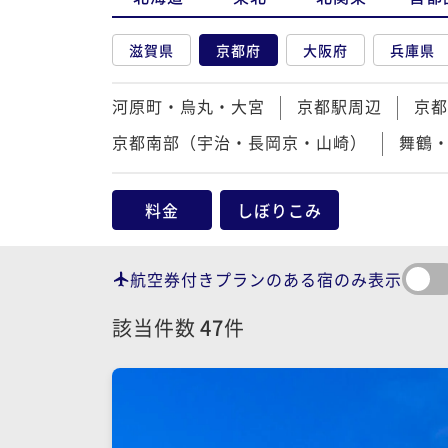
滋賀県
京都府
大阪府
兵庫県
河原町・烏丸・大宮
京都駅周辺
京都
京都南部（宇治・長岡京・山崎）
舞鶴
料金
しぼりこみ
航空券付きプランのある宿のみ表示
該当件数
47
件