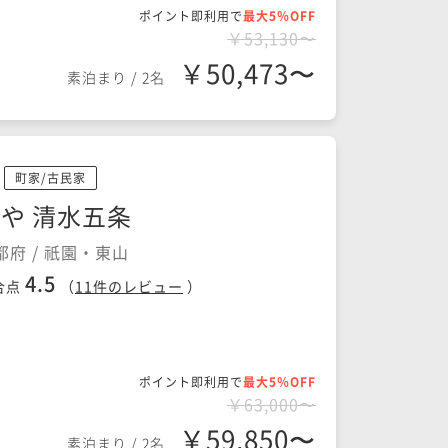
ポイント即利用で
最大5％OFF
￥53,130〜
￥50,473〜
素泊まり
/
2名
町家/古民家
や 清水五条
都府 / 祇園・東山
4.5
合点
（
11
件のレビュー
）
ポイント即利用で
最大5％OFF
￥63,000〜
￥59,850〜
素泊まり
/
2名