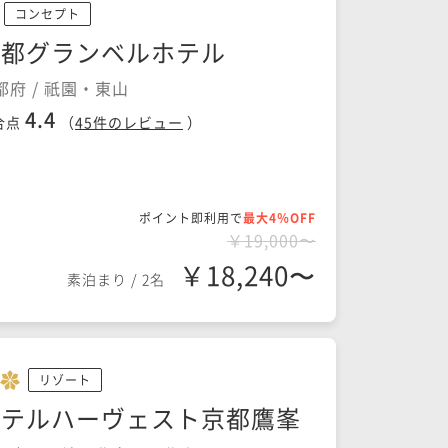
コンセプト
京都グランベルホテル
都府 / 祇園・東山
4.4
合点
（
45
件のレビュー
）
ポイント即利用で
最大4％OFF
￥19,000〜
￥18,240〜
素泊まり
/
2名
リゾート
ホテルハーヴェスト京都鷹峯