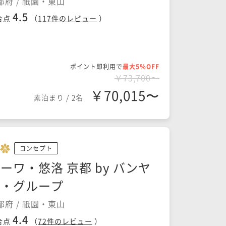
都府 / 祇園・東山
4.5
合点
（
117
件のレビュー
）
ポイント即利用で
最大5％OFF
￥73,700〜
￥70,015〜
素泊まり
/
2名
コンセプト
ーワ・悠洛 京都 by バンヤ
ン・グループ
都府 / 祇園・東山
4.4
合点
（
72
件のレビュー
）