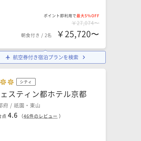
ポイント即利用で
最大5％OFF
￥27,074〜
￥25,720〜
朝食付き
/
2名
航空券付き宿泊プランを検索
シティ
ウェスティン都ホテル京都
都府 / 祇園・東山
4.6
合点
（
46
件のレビュー
）