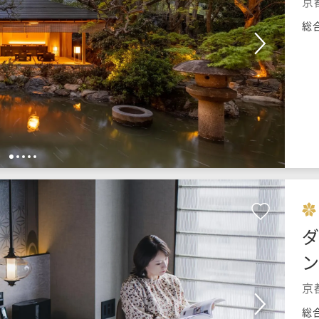
京
総
1
2
3
4
5
ダ
京
総