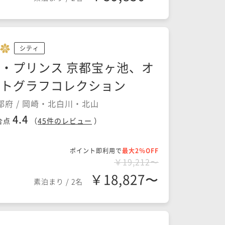
シティ
・プリンス 京都宝ヶ池、オ
ートグラフコレクション
都府 / 岡崎・北白川・北山
4.4
合点
（
45
件のレビュー
）
ポイント即利用で
最大2％OFF
￥19,212〜
￥18,827〜
素泊まり
/
2名