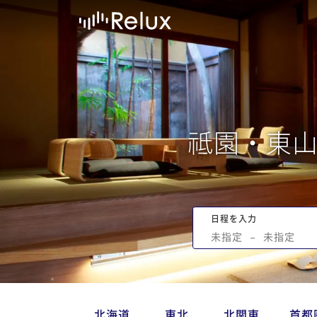
祗園・東
日程を入力
未指定
−
未指定
北海道
東北
北関東
首都