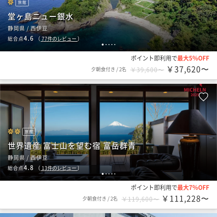
旅館
堂ヶ島ニュー銀水
静岡県 / 西伊豆
4.6
総合点
（
77
件のレビュー
）
1
2
3
4
5
ポイント即利用で
最大5％OFF
￥37,620〜
夕朝食付き
/
2名
￥39,600〜
旅館
世界遺産 富士山を望む宿 富岳群青
静岡県 / 西伊豆
4.8
総合点
（
13
件のレビュー
）
1
2
3
4
5
ポイント即利用で
最大7％OFF
￥111,228〜
夕朝食付き
/
2名
￥119,600〜