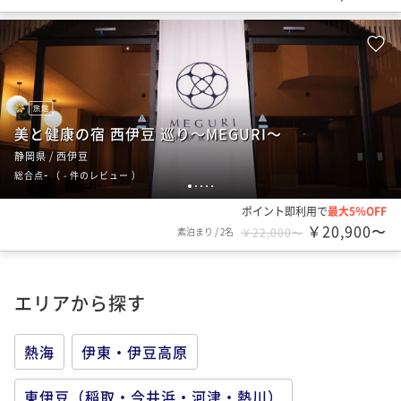
旅館
美と健康の宿 西伊豆 巡り～MEGURI～
静岡県 / 西伊豆
-
総合点
（
- 件のレビュー
）
1
2
3
4
5
ポイント即利用で
最大5％OFF
￥20,900〜
素泊まり
/
2名
￥22,000〜
エリアから探す
熱海
伊東・伊豆高原
東伊豆（稲取・今井浜・河津・熱川）