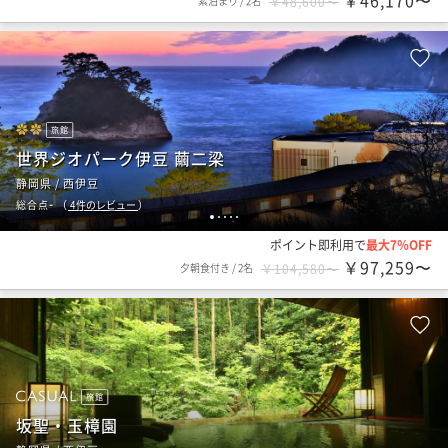
￥46,170〜
素泊まり
/
2名
￥48,600〜
旅館
世界ジオパーク伊豆 繭二梁
静岡県 / 西伊豆
-
総合点
（
4
件のレビュー
）
1
2
3
4
5
ポイント即利用で
最大7％OFF
￥97,259〜
夕朝食付き
/
2名
￥104,580〜
旅館
坂聖・玉樟園