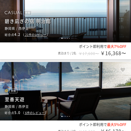
旅館
碧き凪ぎの宿 明治館
静岡県 / 西伊豆
4.2
総合点
（
21
件のレビュー
）
1
2
3
4
5
ポイント即利用で
最大7％OFF
￥16,368〜
素泊まり
/
2名
￥17,600〜
旅館
至善天遊
静岡県 / 西伊豆
5.0
総合点
（
6
件のレビュー
）
1
2
3
4
5
ポイント即利用で
最大5％OFF