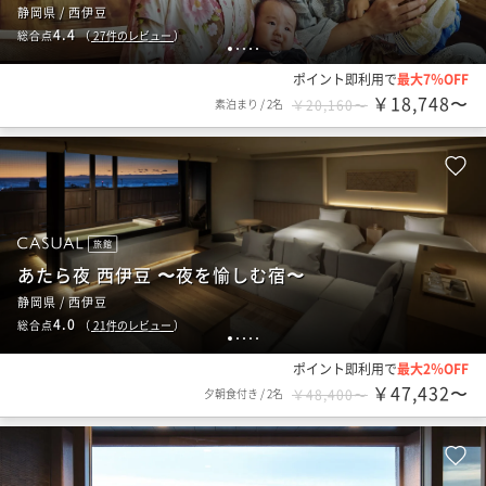
静岡県 / 西伊豆
4.4
総合点
（
27
件のレビュー
）
1
2
3
4
5
ポイント即利用で
最大7％OFF
￥18,748〜
素泊まり
/
2名
￥20,160〜
旅館
あたら夜 西伊豆 〜夜を愉しむ宿〜
静岡県 / 西伊豆
4.0
総合点
（
21
件のレビュー
）
1
2
3
4
5
ポイント即利用で
最大2％OFF
￥47,432〜
夕朝食付き
/
2名
￥48,400〜