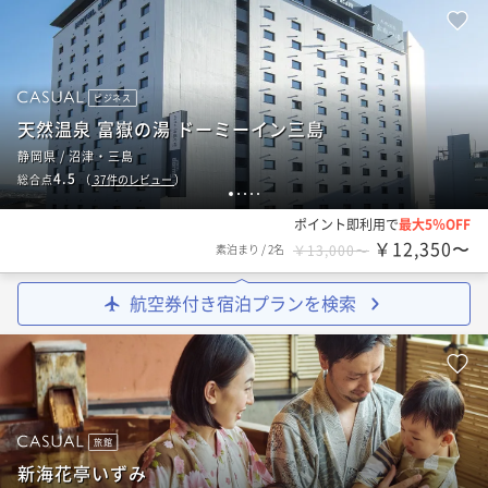
ビジネス
天然温泉 富嶽の湯 ドーミーイン三島
静岡県 / 沼津・三島
4.5
総合点
（
37
件のレビュー
）
1
2
3
4
5
ポイント即利用で
最大5％OFF
￥12,350〜
素泊まり
/
2名
￥13,000〜
航空券付き宿泊プランを検索
旅館
新海花亭いずみ