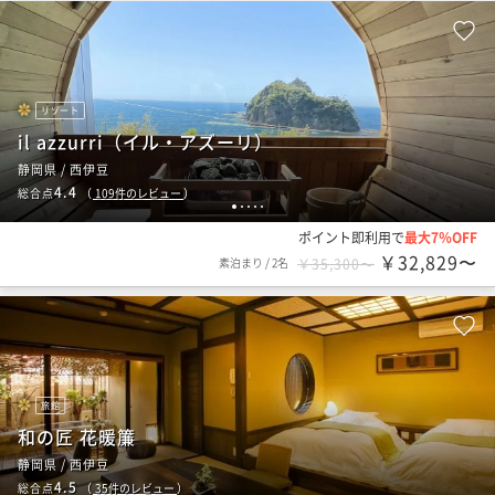
リゾート
il azzurri（イル・アズーリ）
静岡県 / 西伊豆
4.4
総合点
（
109
件のレビュー
）
1
2
3
4
5
ポイント即利用で
最大7％OFF
￥32,829〜
素泊まり
/
2名
￥35,300〜
旅館
和の匠 花暖簾
静岡県 / 西伊豆
4.5
総合点
（
35
件のレビュー
）