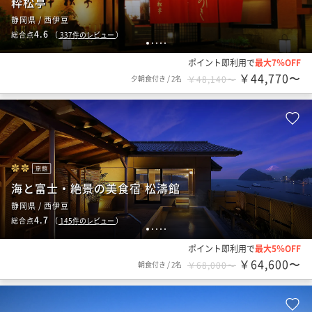
粋松亭
静岡県 / 西伊豆
4.6
総合点
（
337
件のレビュー
）
1
2
3
4
5
ポイント即利用で
最大7％OFF
￥44,770〜
夕朝食付き
/
2名
￥48,140〜
旅館
海と富士・絶景の美食宿 松濤館
静岡県 / 西伊豆
4.7
総合点
（
145
件のレビュー
）
1
2
3
4
5
ポイント即利用で
最大5％OFF
￥64,600〜
朝食付き
/
2名
￥68,000〜