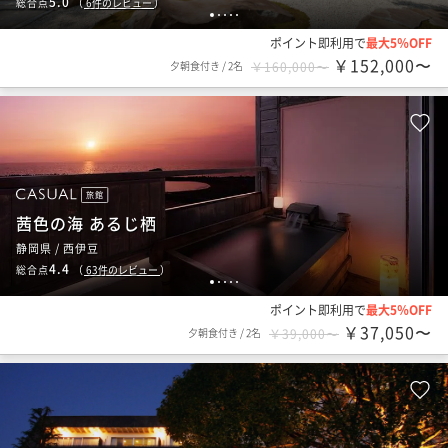
5.0
総合点
（
6
件のレビュー
）
1
2
3
4
5
ポイント即利用で
最大5％OFF
￥152,000〜
夕朝食付き
/
2名
￥160,000〜
旅館
茜色の海 あるじ栖
静岡県 / 西伊豆
4.4
総合点
（
63
件のレビュー
）
1
2
3
4
5
ポイント即利用で
最大5％OFF
￥37,050〜
夕朝食付き
/
2名
￥39,000〜