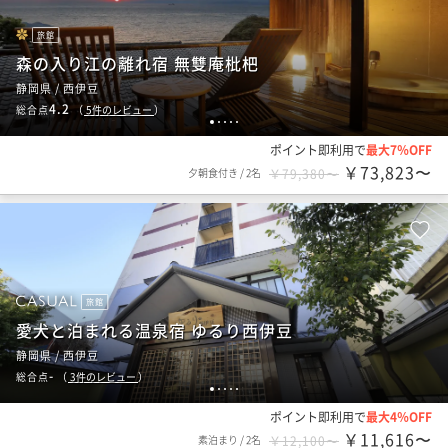
旅館
森の入り江の離れ宿 無雙庵枇杷
静岡県 / 西伊豆
4.2
総合点
（
5
件のレビュー
）
1
2
3
4
5
ポイント即利用で
最大7％OFF
￥73,823〜
夕朝食付き
/
2名
￥79,380〜
旅館
愛犬と泊まれる温泉宿 ゆるり西伊豆
静岡県 / 西伊豆
-
総合点
（
3
件のレビュー
）
1
2
3
4
5
ポイント即利用で
最大4％OFF
￥11,616〜
素泊まり
/
2名
￥12,100〜