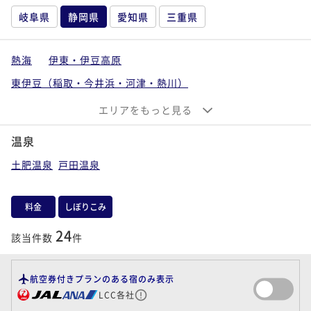
岐阜県
静岡県
愛知県
三重県
熱海
伊東・伊豆高原
東伊豆（稲取・今井浜・河津・熱川）
南伊豆（下田・下賀茂）
エリアをもっと見る
西伊豆（沼津・戸田・土肥・堂ヶ島）
温泉
中伊豆（伊豆長岡・修善寺・天城湯ヶ島）
土肥温泉
戸田温泉
静岡市・御殿場・焼津
浜松・袋井・掛川
料金
しぼりこみ
24
該当件数
件
航空券付きプランのある宿のみ表示
LCC各社