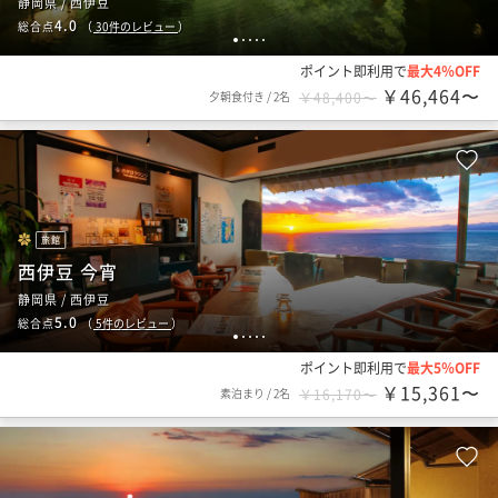
静岡県 / 西伊豆
4.0
総合点
（
30
件のレビュー
）
1
2
3
4
5
ポイント即利用で
最大4％OFF
￥46,464〜
夕朝食付き
/
2名
￥48,400〜
旅館
西伊豆 今宵
静岡県 / 西伊豆
5.0
総合点
（
5
件のレビュー
）
1
2
3
4
5
ポイント即利用で
最大5％OFF
￥15,361〜
素泊まり
/
2名
￥16,170〜