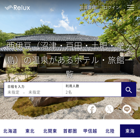
会員登録
ログイン
西伊豆（沼津・戸田・土肥・堂ヶ
島）の温泉があるホテル・旅館一
覧
利用人数
日程を入力
2
名
未指定
−
未指定
北海道
東北
北関東
首都圏
甲信越
北陸
東海