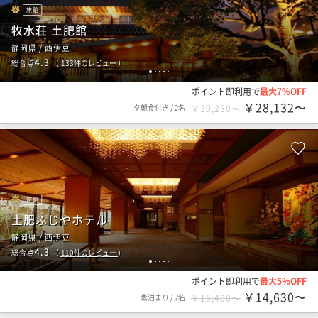
旅館
牧水荘 土肥館
静岡県 / 西伊豆
4.3
総合点
（
133
件のレビュー
）
1
2
3
4
5
ポイント即利用で
最大7％OFF
￥28,132〜
夕朝食付き
/
2名
￥30,250〜
旅館
土肥ふじやホテル
静岡県 / 西伊豆
4.3
総合点
（
110
件のレビュー
）
1
2
3
4
5
ポイント即利用で
最大5％OFF
￥14,630〜
素泊まり
/
2名
￥15,400〜