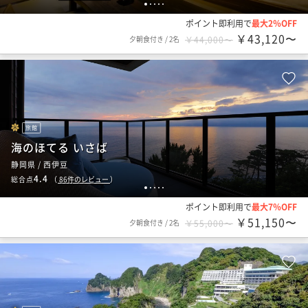
1
2
3
4
5
ポイント即利用で
最大2％OFF
￥43,120〜
夕朝食付き
/
2名
￥44,000〜
旅館
海のほてる いさば
静岡県 / 西伊豆
4.4
総合点
（
86
件のレビュー
）
1
2
3
4
5
ポイント即利用で
最大7％OFF
￥51,150〜
夕朝食付き
/
2名
￥55,000〜