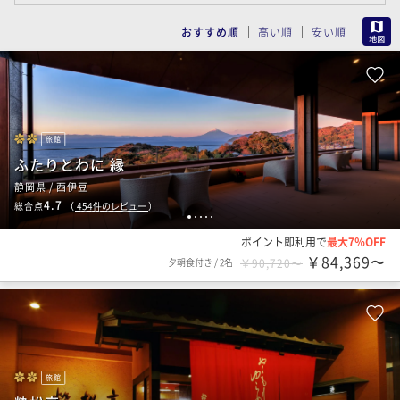
MAP
おすすめ順
高い順
安い順
旅館
ふたりとわに 縁
静岡県 / 西伊豆
4.7
総合点
（
454
件のレビュー
）
1
2
3
4
5
ポイント即利用で
最大7％OFF
￥84,369〜
夕朝食付き
/
2名
￥90,720〜
旅館