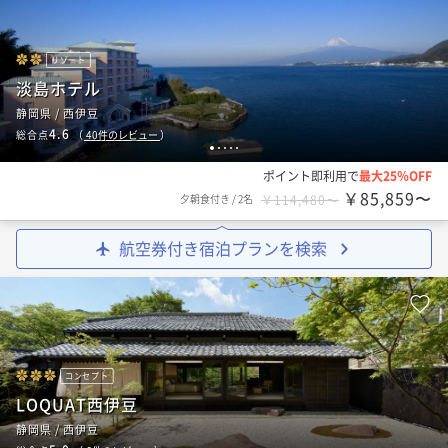
リゾート
淡島ホテル
静岡県 / 西伊豆
4.6
総合点
（
40
件のレビュー
）
1
2
3
4
5
ポイント即利用で
最大25％OFF
￥85,859〜
夕朝食付き
/
2名
￥114,480〜
航空券付き宿泊プランを検索
コンセプト
LOQUAT西伊豆
静岡県 / 西伊豆