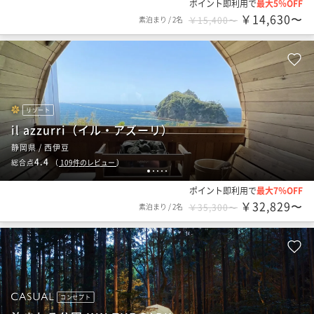
ポイント即利用で
最大5％OFF
￥14,630〜
素泊まり
/
2名
￥15,400〜
リゾート
il azzurri（イル・アズーリ）
静岡県 / 西伊豆
4.4
総合点
（
109
件のレビュー
）
1
2
3
4
5
ポイント即利用で
最大7％OFF
￥32,829〜
素泊まり
/
2名
￥35,300〜
コンセプト