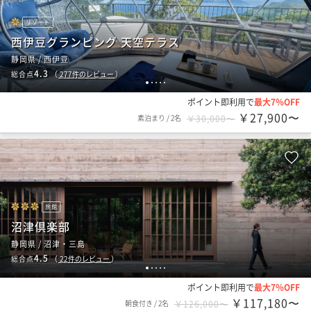
リゾート
西伊豆グランピング 天空テラス
静岡県 / 西伊豆
4.3
総合点
（
277
件のレビュー
）
1
2
3
4
5
ポイント即利用で
最大7％OFF
￥27,900〜
素泊まり
/
2名
￥30,000〜
旅館
沼津倶楽部
静岡県 / 沼津・三島
4.5
総合点
（
22
件のレビュー
）
1
2
3
4
5
ポイント即利用で
最大7％OFF
￥117,180〜
朝食付き
/
2名
￥126,000〜