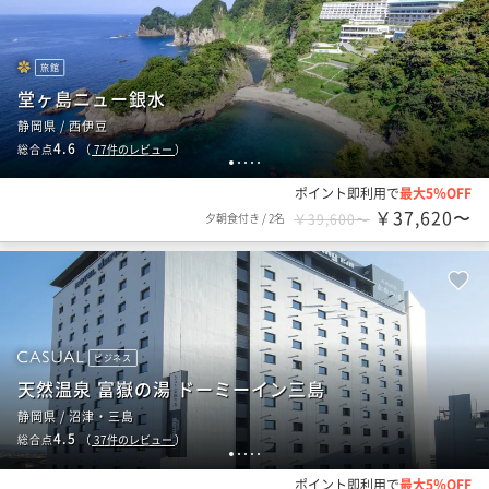
旅館
堂ヶ島ニュー銀水
静岡県 / 西伊豆
4.6
総合点
（
77
件のレビュー
）
1
2
3
4
5
ポイント即利用で
最大5％OFF
￥37,620〜
夕朝食付き
/
2名
￥39,600〜
ビジネス
天然温泉 富嶽の湯 ドーミーイン三島
静岡県 / 沼津・三島
4.5
総合点
（
37
件のレビュー
）
1
2
3
4
5
ポイント即利用で
最大5％OFF