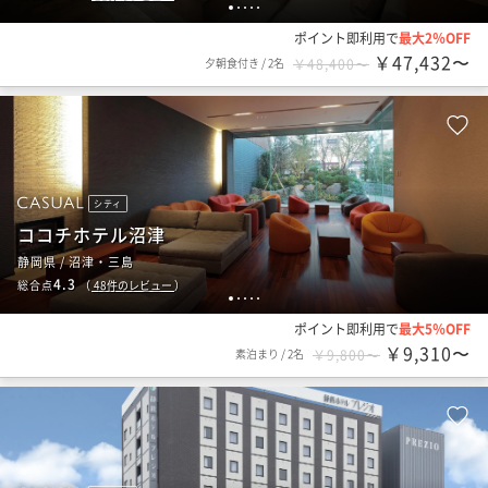
1
2
3
4
5
ポイント即利用で
最大2％OFF
￥47,432〜
夕朝食付き
/
2名
￥48,400〜
シティ
ココチホテル沼津
静岡県 / 沼津・三島
4.3
総合点
（
48
件のレビュー
）
1
2
3
4
5
ポイント即利用で
最大5％OFF
￥9,310〜
素泊まり
/
2名
￥9,800〜