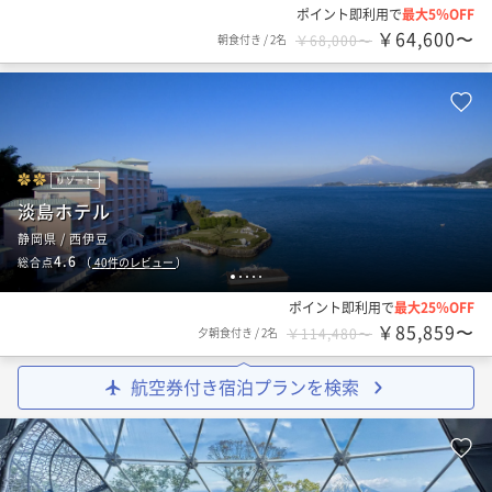
ポイント即利用で
最大5％OFF
￥64,600〜
朝食付き
/
2名
￥68,000〜
リゾート
淡島ホテル
静岡県 / 西伊豆
4.6
総合点
（
40
件のレビュー
）
1
2
3
4
5
ポイント即利用で
最大25％OFF
￥85,859〜
夕朝食付き
/
2名
￥114,480〜
航空券付き宿泊プランを検索