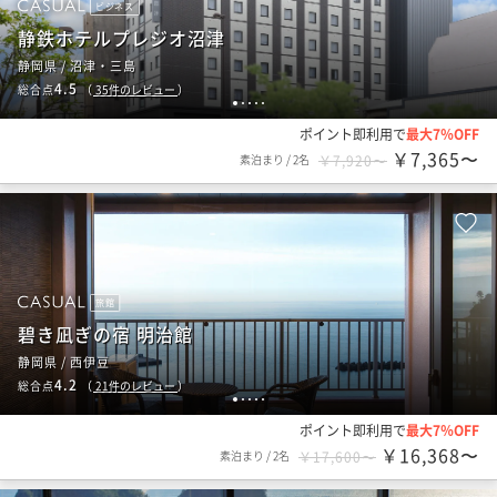
ビジネス
静鉄ホテルプレジオ沼津
静岡県 / 沼津・三島
4.5
総合点
（
35
件のレビュー
）
1
2
3
4
5
ポイント即利用で
最大7％OFF
￥7,365〜
素泊まり
/
2名
￥7,920〜
旅館
碧き凪ぎの宿 明治館
静岡県 / 西伊豆
4.2
総合点
（
21
件のレビュー
）
1
2
3
4
5
ポイント即利用で
最大7％OFF
￥16,368〜
素泊まり
/
2名
￥17,600〜