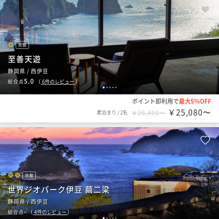
旅館
至善天遊
静岡県 / 西伊豆
5.0
総合点
（
6
件のレビュー
）
1
2
3
4
5
ポイント即利用で
最大5％OFF
￥25,080〜
素泊まり
/
2名
￥26,400〜
旅館
世界ジオパーク伊豆 繭二梁
静岡県 / 西伊豆
-
総合点
（
4
件のレビュー
）
1
2
3
4
5