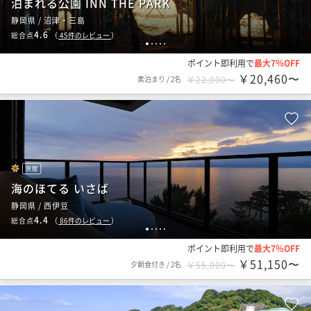
泊まれる公園 INN THE PARK
静岡県 / 沼津・三島
4.6
総合点
（
45
件のレビュー
）
1
2
3
4
5
ポイント即利用で
最大7％OFF
￥20,460〜
素泊まり
/
2名
￥22,000〜
旅館
海のほてる いさば
静岡県 / 西伊豆
4.4
総合点
（
86
件のレビュー
）
1
2
3
4
5
ポイント即利用で
最大7％OFF
￥51,150〜
夕朝食付き
/
2名
￥55,000〜