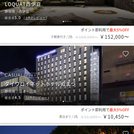
LOQUAT西伊豆
静岡県 / 西伊豆
5.0
総合点
（
6
件のレビュー
）
1
2
3
4
5
ポイント即利用で
最大5％OFF
￥152,000〜
夕朝食付き
/
2名
￥160,000〜
ビジネス
ダイワロイネットホテルぬまづ
静岡県 / 沼津・三島
4.5
総合点
（
56
件のレビュー
）
1
2
3
4
5
ポイント即利用で
最大5％OFF
￥10,450〜
素泊まり
/
2名
￥11,000〜