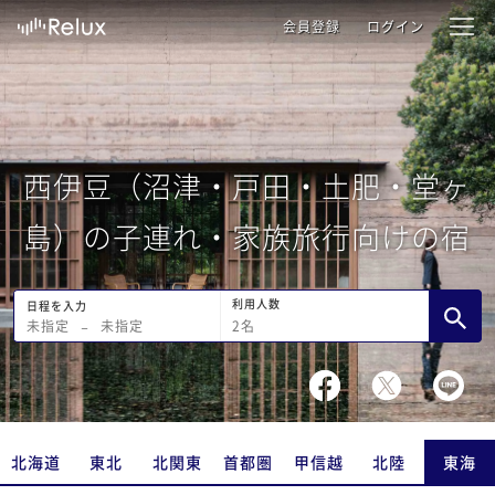
会員登録
ログイン
西伊豆（沼津・戸田・土肥・堂ヶ
島）の子連れ・家族旅行向けの宿
利用人数
日程を入力
2
名
未指定
−
未指定
北海道
東北
北関東
首都圏
甲信越
北陸
東海