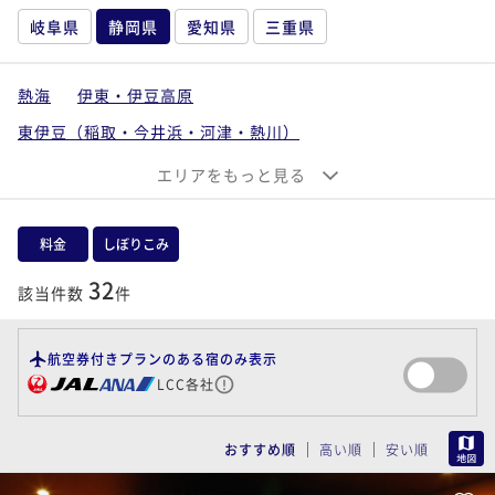
岐阜県
静岡県
愛知県
三重県
熱海
伊東・伊豆高原
東伊豆（稲取・今井浜・河津・熱川）
南伊豆（下田・下賀茂）
エリアをもっと見る
西伊豆（沼津・戸田・土肥・堂ヶ島）
中伊豆（伊豆長岡・修善寺・天城湯ヶ島）
料金
しぼりこみ
静岡市・御殿場・焼津
浜松・袋井・掛川
32
該当件数
件
航空券付きプランのある宿のみ表示
LCC各社
MAP
おすすめ順
高い順
安い順