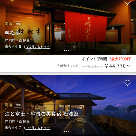
旅館
粋松亭
静岡県 / 西伊豆
4.6
総合点
（
337
件のレビュー
）
1
2
3
4
5
ポイント即利用で
最大7％OFF
￥44,770〜
夕朝食付き
/
2名
￥48,140〜
旅館
海と富士・絶景の美食宿 松濤館
静岡県 / 西伊豆
4.7
総合点
（
145
件のレビュー
）
1
2
3
4
5