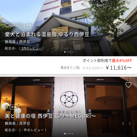
旅館
愛犬と泊まれる温泉宿 ゆるり西伊豆
静岡県 / 西伊豆
-
総合点
（
3
件のレビュー
）
1
2
3
4
5
ポイント即利用で
最大4％OFF
￥11,616〜
素泊まり
/
2名
￥12,100〜
旅館
美と健康の宿 西伊豆 巡り～MEGURI～
静岡県 / 西伊豆
-
総合点
（
- 件のレビュー
）
1
2
3
4
5