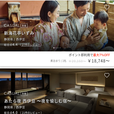
旅館
新海花亭いずみ
静岡県 / 西伊豆
4.4
総合点
（
27
件のレビュー
）
1
2
3
4
5
ポイント即利用で
最大7％OFF
￥18,748〜
素泊まり
/
2名
￥20,160〜
旅館
あたら夜 西伊豆 〜夜を愉しむ宿〜
静岡県 / 西伊豆
4.0
総合点
（
21
件のレビュー
）