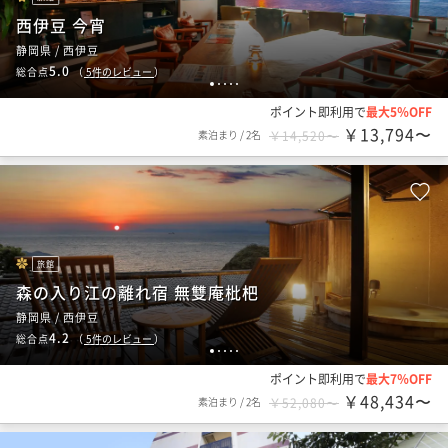
西伊豆 今宵
静岡県 / 西伊豆
5.0
総合点
（
5
件のレビュー
）
1
2
3
4
5
ポイント即利用で
最大5％OFF
￥13,794〜
素泊まり
/
2名
￥14,520〜
旅館
森の入り江の離れ宿 無雙庵枇杷
静岡県 / 西伊豆
4.2
総合点
（
5
件のレビュー
）
1
2
3
4
5
ポイント即利用で
最大7％OFF
￥48,434〜
素泊まり
/
2名
￥52,080〜