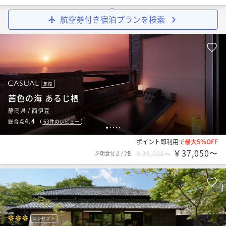
航空券付き宿泊プランを検索
旅館
茜色の海 あるじ栖
静岡県 / 西伊豆
4.4
総合点
（
63
件のレビュー
）
1
2
3
4
5
ポイント即利用で
最大5％OFF
￥37,050〜
夕朝食付き
/
2名
￥39,000〜
コンセプト