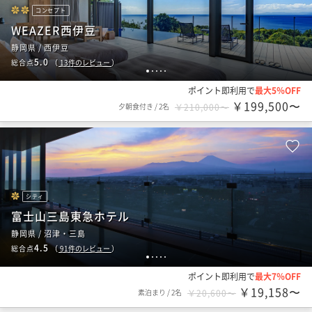
コンセプト
WEAZER西伊豆
静岡県 / 西伊豆
5.0
総合点
（
13
件のレビュー
）
1
2
3
4
5
ポイント即利用で
最大5％OFF
￥199,500〜
夕朝食付き
/
2名
￥210,000〜
シティ
富士山三島東急ホテル
静岡県 / 沼津・三島
4.5
総合点
（
91
件のレビュー
）
1
2
3
4
5
ポイント即利用で
最大7％OFF
￥19,158〜
素泊まり
/
2名
￥20,600〜