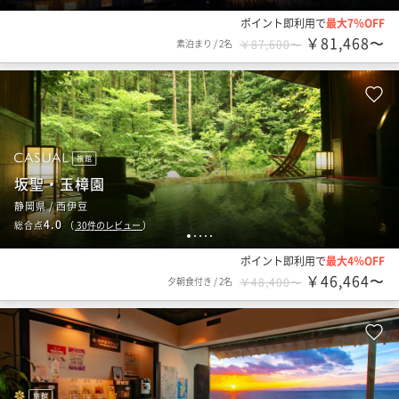
ポイント即利用で
最大7％OFF
￥81,468〜
素泊まり
/
2名
￥87,600〜
旅館
坂聖・玉樟園
静岡県 / 西伊豆
4.0
総合点
（
30
件のレビュー
）
1
2
3
4
5
ポイント即利用で
最大4％OFF
￥46,464〜
夕朝食付き
/
2名
￥48,400〜
旅館