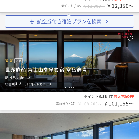
￥12,350〜
素泊まり
/
2名
￥13,000〜
航空券付き宿泊プランを検索
旅館
世界遺産 富士山を望む宿 富岳群青
静岡県 / 西伊豆
4.8
総合点
（
13
件のレビュー
）
1
2
3
4
5
ポイント即利用で
最大7％OFF
￥101,165〜
素泊まり
/
2名
￥108,780〜