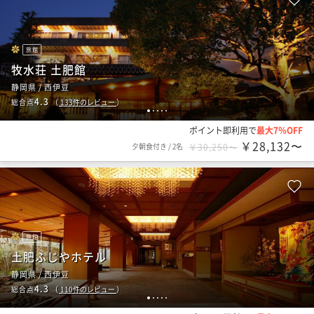
旅館
牧水荘 土肥館
静岡県 / 西伊豆
4.3
総合点
（
133
件のレビュー
）
1
2
3
4
5
ポイント即利用で
最大7％OFF
￥28,132〜
夕朝食付き
/
2名
￥30,250〜
旅館
土肥ふじやホテル
静岡県 / 西伊豆
4.3
総合点
（
110
件のレビュー
）
1
2
3
4
5