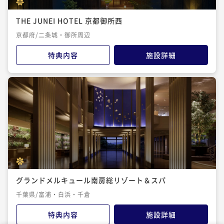
THE JUNEI HOTEL 京都御所西
京都府/二条城・御所周辺
特典内容
施設詳細
グランドメルキュール南房総リゾート＆スパ
千葉県/富浦・白浜・千倉
特典内容
施設詳細