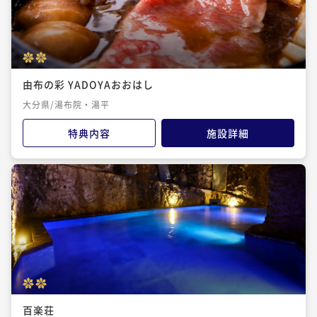
由布の彩 YADOYAおおはし
大分県/湯布院・湯平
特典内容
施設詳細
百楽荘