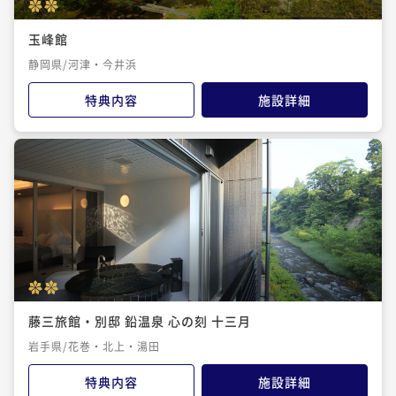
玉峰館
静岡県/河津・今井浜
特典内容
施設詳細
藤三旅館・別邸 鉛温泉 心の刻 十三月
岩手県/花巻・北上・湯田
特典内容
施設詳細