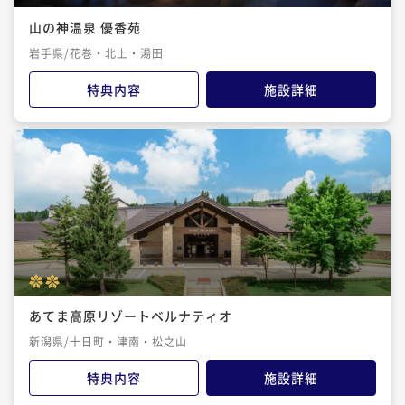
山の神温泉 優香苑
岩手県/花巻・北上・湯田
特典内容
施設詳細
あてま高原リゾートベルナティオ
新潟県/十日町・津南・松之山
特典内容
施設詳細