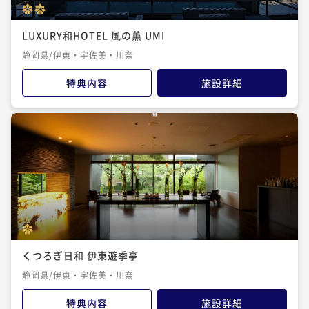
LUXURY和HOTEL 風の薫 UMI
静岡県/伊東・宇佐美・川奈
特典内容
施設詳細
くつろぎ日和 伊東遊季亭
静岡県/伊東・宇佐美・川奈
特典内容
施設詳細