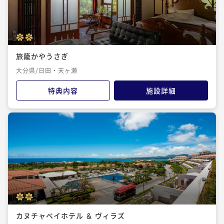
旅籠かやうさぎ
大分県/日田・天ヶ瀬
特典内容
施設詳細
カヌチャベイホテル ＆ ヴィラズ