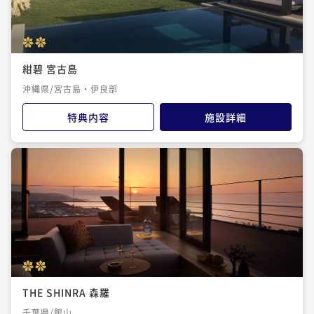
紺碧 宮古島
沖縄県/宮古島・伊良部
特典内容
施設詳細
THE SHINRA 森羅
千葉県/館山