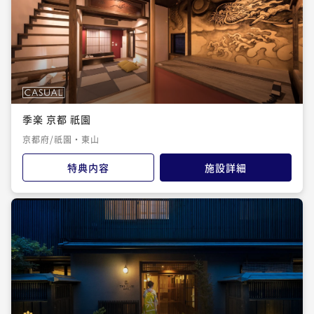
季楽 京都 祇園
京都府/祇園・東山
特典内容
施設詳細