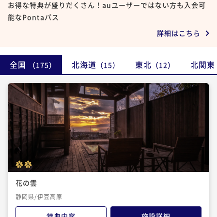
お得な特典が盛りだくさん！auユーザーではない方も入会可
能なPontaパス
詳細はこちら
全国
北海道
東北
北関東
（175）
（15）
（12）
花の雲
静岡県/伊豆高原
特典内容
施設詳細