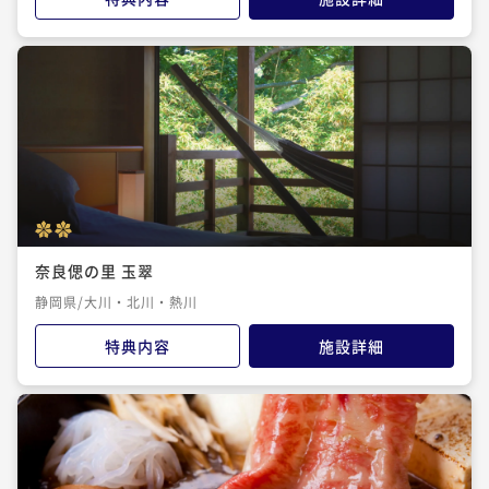
奈良偲の里 玉翠
静岡県/大川・北川・熱川
特典内容
施設詳細